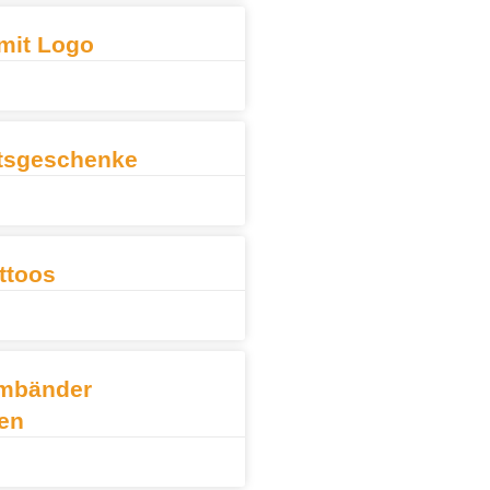
mit Logo
tsgeschenke
ttoos
mbänder
en