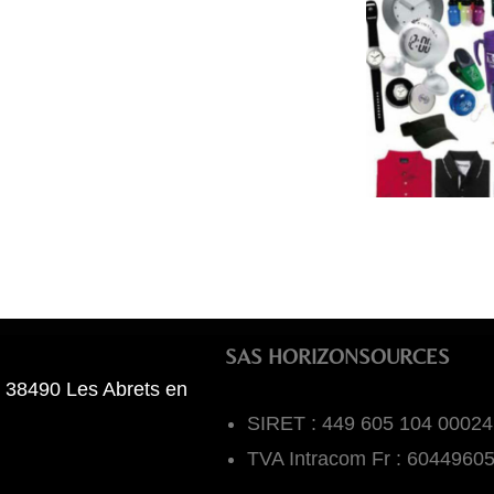
SAS HORIZONSOURCES
 38490 Les Abrets en
SIRET : 449 605 104 00024
TVA Intracom Fr : 6044960