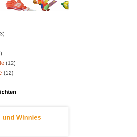
(3)
)
te
(12)
e
(12)
ichten
 und Winnies