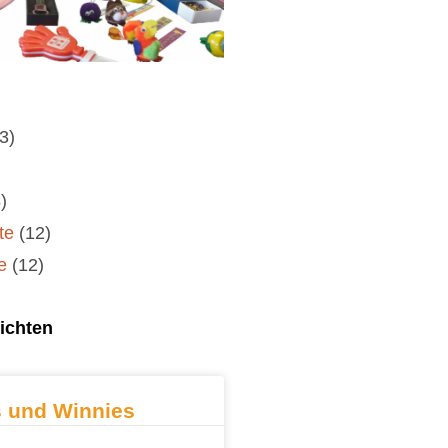
(3)
)
te
(12)
e
(12)
ichten
 und Winnies