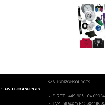
SAS HORIZONSOURCES
 38490 Les Abrets en
SIRET : 449 605 104 00024
TVA Intracom Fr : 6044960