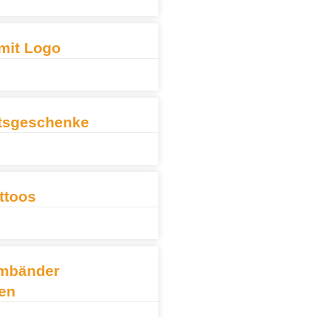
mit Logo
tsgeschenke
ttoos
mbänder
en