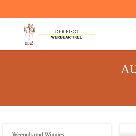
A
Weepuls und Winnies